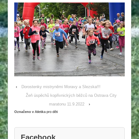
‹
Dorostenky mistryněmi Moravy a Slezska!!!
Žeň úspěchů kopřivnických běžců na Ostrava City
maratonu 11.9.2022
›
Označeno v
Atletika pro děti
Facebook