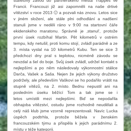
štafetový závod do partnerského města Trappes ve
Francii. Francouzi již asi zapomněli na naše drtivé
vítězství v roce 2013 🙂 a pozvali nás znovu. Letos sice
v jiném složení, ale stále plni odhodlání a nadšení
stanuli jsme v neděli ráno v 9:00 na startovní čáře
ekidenského maratonu. Správně je ‚stanul‘, protože
první úsek rozbíhal Martin. Pět kilometrů v ostrém
tempu, kdy netušil, proti komu stojí, zvládl parádně a ze
3. místa vyslal na 10 kilometrů Kubu. Ten se sice 3
předchozí dny pral s teplotou, nicméně závodu se
nevzdal a šel do boje. Svůj úsek zvládl, udržel kontakt s
nejlepšími a po něm následovaly výkonnostní stálice
Darča, Vašek a Saša. Nejen že jejich výkony družstvo
podržely, ale především Vaškovi se ho podařilo vrátit na
stupně vítězů, na 2. místo. Bednu nepustil ani na
posledním úseku běžící Tom a tak jsme se i
letos umístili mezi nejlepšími. Biď se nepodařila
obhajoba vítězství, ostudu jsme rozhodně neudělali a
celý náš klub jsme vzorně reprezentovali. Navíc Lucka
úspěch podtrhla, protože běžela v ženském
francouzském týmu a přispěla k jejich parádnímu 2.
místu v téže kategorii.