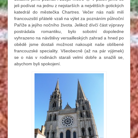
jeli podívat na jednu z nejstarších a největších gotických
katedrál do městečka Chartres. Večer nás naši milí
francouzsští přátelé vzali na výlet za poznáním půlnoční
Paříže a jejího nočního života. Jelikož dívčí část výpravy
postrádala romantiku, bylo sobotní dopoledne
vyhrazeno na návštěvy versailleských zahrad a hned po
obědě jsme dostali možnost nakoupit naše oblíbené
francouzské speciality. Všeobecně (až na pár výjimek)
se o nás v rodinách starali velmi dobře a snažili se,
abychom byli spokojení.