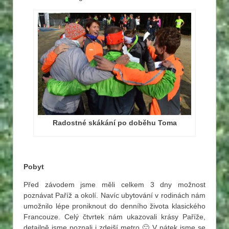
Radostné skákání po doběhu Toma
Pobyt
Před závodem jsme měli celkem 3 dny možnost
poznávat Paříž a okolí. Navíc ubytování v rodinách nám
umožnilo lépe proniknout do denního života klasického
Francouze. Celý čtvrtek nám ukazovali krásy Paříže,
detailně jsme poznali i zdejší metro 🙂 V pátek jsme se