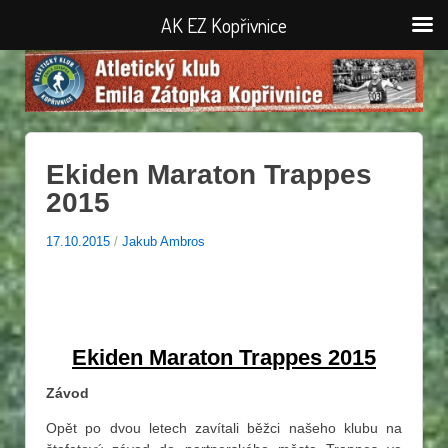
AK EZ Kopřivnice
Ekiden Maraton Trappes
2015
17.10.2015
/
Jakub Ambros
Ekiden Maraton Trappes 2015
Závod
Opět po dvou letech zavítali běžci našeho klubu na