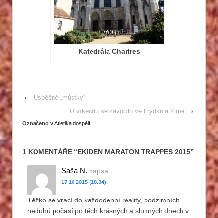
Katedrála Chartres
‹
Úspěšné „můstky“
O víkendu se závodilo ve Frýdku a Zlíně
›
Označeno v
Atletika dospělí
1 KOMENTÁŘE “
EKIDEN MARATON TRAPPES 2015
”
Saša N.
napsal:
17.10.2015 (18.34)
Těžko se vrací do každodenní reality, podzimních
neduhů počasí po těch krásných a slunných dnech v