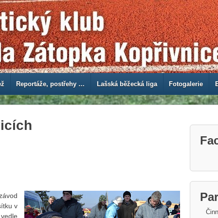
ež
Reportáže, postřehy …
Lašská běžecká liga
Fotogalerie
icích
Fa
Par
závod
ítku v
Činn
 vedle