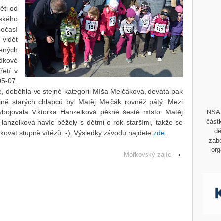
ěti od
šského
počasí
 vidět
ených
edkové
řetí v
05-07.
, doběhla ve stejné kategorii Míša Melčáková, devátá pak
jně starých chlapců byl Matěj Melčák rovněž pátý. Mezi
ybojovala Viktorka Hanzelková pěkné šesté místo. Matěj
NSA 
částk
anzelková navíc běžely s dětmi o rok staršími, takže se
dě
akovat stupně vítězů :-). Výsledky závodu najdete
zde
.
zabe
org
Mořkovský zajíc
›