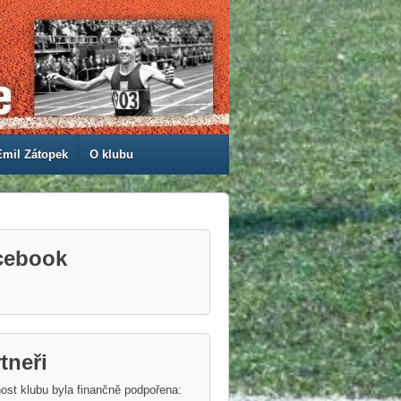
Emil Zátopek
O klubu
cebook
tneři
ost klubu byla finančně podpořena: