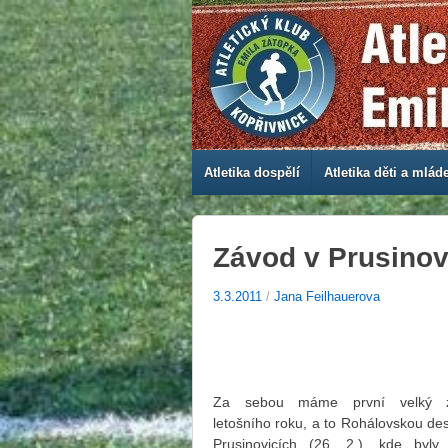
Atletika dospělí
Atletika děti a mlád
Závod v Prusinov
3.3.2011
/
Jana Feilhauerova
Za sebou máme první velký 
letošního roku, a to Rohálovskou des
Prusinovicích (26. 2.), kde byly