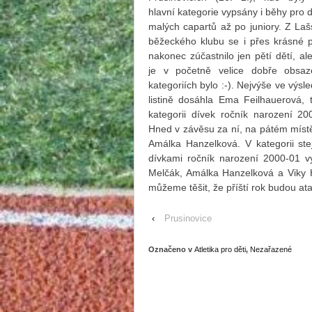
hlavní kategorie vypsány i běhy pro d
malých capartů až po juniory. Z La
běžeckého klubu se i přes krásné 
nakonec zúčastnilo jen pětí dětí, ale
je v početně velice dobře obsaz
kategoriích bylo :-). Nejvýše ve výsl
listině dosáhla Ema Feilhauerová, t
kategorii dívek ročník narození 20
Hned v závěsu za ní, na pátém místě
Amálka Hanzelková. V kategorii ste
dívkami ročník narození 2000-01 v
Melčák, Amálka Hanzelková a Viky H
můžeme těšit, že příští rok budou at
‹
Prusinovice
Označeno v
Atletika pro děti
,
Nezařazené