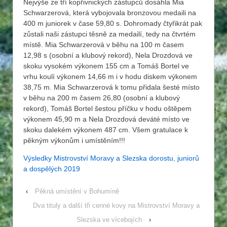
Nejvýše ze tří kopřivnických zástupců dosáhla Mia
Schwarzerová, která vybojovala bronzovou medaili na
400 m juniorek v čase 59,80 s. Dohromady čtyřikrát pak
zůstali naši zástupci těsně za medailí, tedy na čtvrtém
místě. Mia Schwarzerová v běhu na 100 m časem
12,98 s (osobní a klubový rekord), Nela Drozdová ve
skoku vysokém výkonem 155 cm a Tomáš Bortel ve
vrhu koulí výkonem 14,66 m i v hodu diskem výkonem
38,75 m. Mia Schwarzerová k tomu přidala šesté místo
v běhu na 200 m časem 26,80 (osobní a klubový
rekord), Tomáš Bortel šestou příčku v hodu oštěpem
výkonem 45,90 m a Nela Drozdová deváté místo ve
skoku dalekém výkonem 487 cm. Všem gratulace k
pěkným výkonům i umístěním!!!
Výsledky Mistrovství Moravy a Slezska dorostu, juniorů
a dospělých 2019
‹
Pěkná umístění v Bohumíně
Dva tituly a další tři cenné kovy na Mistrovství Moravy a
Slezska ve vícebojích
›