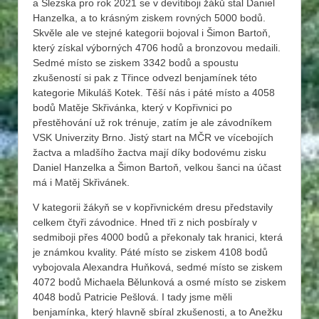
a Slezska pro rok 2021 se v devítiboji žáků stal Daniel
Hanzelka, a to krásným ziskem rovných 5000 bodů.
Skvěle ale ve stejné kategorii bojoval i Šimon Bartoň,
který získal výborných 4706 hodů a bronzovou medaili.
Sedmé místo se ziskem 3342 bodů a spoustu
zkušeností si pak z Třince odvezl benjamínek této
kategorie Mikuláš Kotek. Těší nás i páté místo a 4058
bodů Matěje Skřivánka, který v Kopřivnici po
přestěhování už rok trénuje, zatím je ale závodníkem
VSK Univerzity Brno. Jistý start na MČR ve vícebojích
žactva a mladšího žactva mají díky bodovému zisku
Daniel Hanzelka a Šimon Bartoň, velkou šanci na účast
má i Matěj Skřivánek.
V kategorii žákyň se v kopřivnickém dresu představily
celkem čtyři závodnice. Hned tři z nich posbíraly v
sedmiboji přes 4000 bodů a překonaly tak hranici, která
je známkou kvality. Páté místo se ziskem 4108 bodů
vybojovala Alexandra Huňková, sedmé místo se ziskem
4072 bodů Michaela Bělunková a osmé místo se ziskem
4048 bodů Patricie Pešlová. I tady jsme měli
benjamínka, který hlavně sbíral zkušenosti, a to Anežku