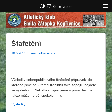
AK EZ Kopřivnice
Štafetění
10.6.2014
/
Jana Feilhauerova
Výsledky celorepublikového štafetění přípravek, do
kterého jsme se v rámci tréninku také zapojili, najdete
ve výsledcích. Několikrát figurujeme v první desítce,
takže můžeme být spokojeni :-).
Výsledky