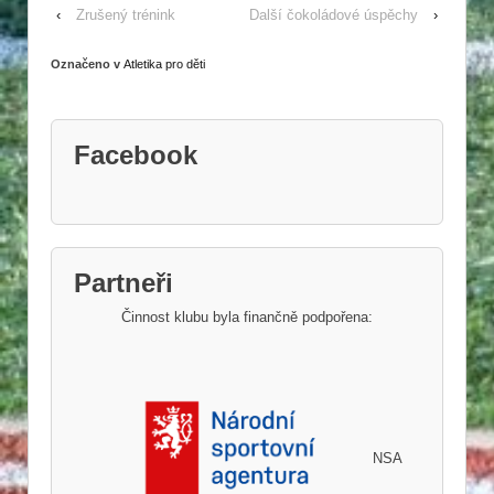
‹
Zrušený trénink
Další čokoládové úspěchy
›
Označeno v
Atletika pro děti
Facebook
Partneři
Činnost klubu byla finančně podpořena:
NSA