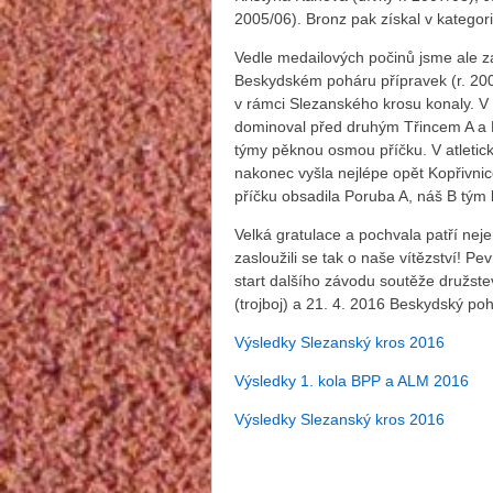
2005/06). Bronz pak získal v kategor
Vedle medailových počinů jsme ale za
Beskydském poháru přípravek (r. 2005/
v rámci Slezanského krosu konaly. V
dominoval před druhým Třincem A a 
týmy pěknou osmou příčku. V atletické
nakonec vyšla nejlépe opět Kopřivnice
příčku obsadila Poruba A, náš B tým
Velká gratulace a pochvala patří neje
zasloužili se tak o naše vítězství! 
start dalšího závodu soutěže družstev
(trojboj) a 21. 4. 2016 Beskydský poh
Výsledky Slezanský kros 2016
Výsledky 1. kola BPP a ALM 2016
Výsledky Slezanský kros 2016