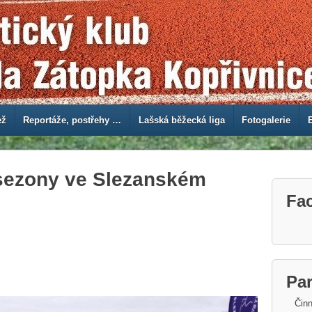
ež
Reportáže, postřehy …
Lašská běžecká liga
Fotogalerie
 sezony ve Slezanském
Fa
Par
Činn