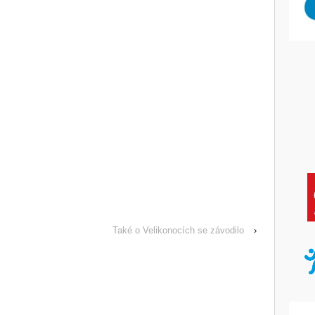
Také o Velikonocích se závodilo
›