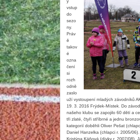
ý
vstup
do
sezo
ny.
Práv
ě
takov
é
ozna
čení
si
rozh
odně
zaslo
uží vystoupení mladých závodníků AK
19. 3. 2016 Frýdek-Místek. Do závodu
našeho klubu se zapojilo 60 dětí a c
tři zlaté, čtyři stříbrné a jednu bron
kategorií doběhli Oliver Pešat (chlap
Daniel Hanzelka (chlapci r. 2005/06).
Kristýna Káňová (dívky r. 2007/08), J