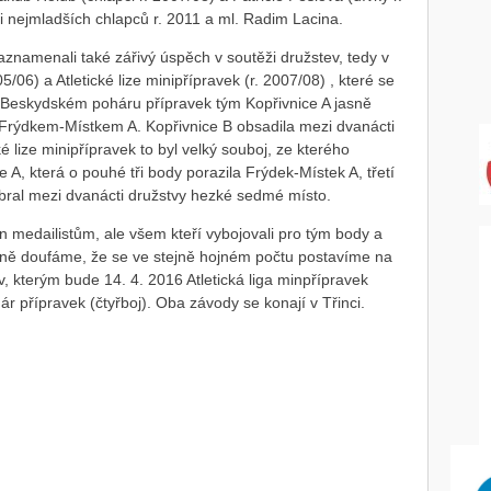
ii nejmladších chlapců r. 2011 a ml. Radim Lacina.
znamenali také zářivý úspěch v soutěži družstev, tedy v
06) a Atletické lize minipřípravek (r. 2007/08) , které se
 Beskydském poháru přípravek tým Kopřivnice A jasně
Frýdkem-Místkem A. Kopřivnice B obsadila mezi dvanácti
 lize minipřípravek to byl velký souboj, ze kterého
 A, která o pouhé tři body porazila Frýdek-Místek A, třetí
 bral mezi dvanácti družstvy hezké sedmé místo.
n medailistům, ale všem kteří vybojovali pro tým body a
Pevně doufáme, že se ve stejně hojném počtu postavíme na
, kterým bude 14. 4. 2016 Atletická liga minpřípravek
ár přípravek (čtyřboj). Oba závody se konají v Třinci.