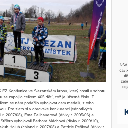
NSA 
částk
dě
zabe
org
 EZ Kopřivnice ve Slezanském krosu, který hostil v sobotu
 se zapojilo celkem 405 dětí, což je úžasné číslo. Z
elkem se nám podařilo vybojovat osm medailí, z toho
zovou. Pro zlato si v obrovské konkurenci jednotlivých
ci r. 2007/08), Ema Feilhauerová (dívky r. 2005/06) a
 Stříbro vybojovali Barbora Máchová (dívky r. 2009/10),
akub Holub (chlapci r. 2007/08) a Patricie Pešlová (dívky r.