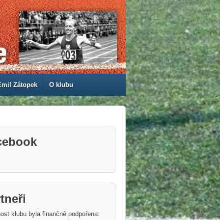
Emil Zátopek
O klubu
cebook
tneři
ost klubu byla finančně podpořena: