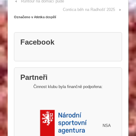
‹
Runtour na domácí půdě
Contica běh na Radhošť 2025
›
Označeno v
Atletika dospělí
Facebook
Partneři
Činnost klubu byla finančně podpořena:
NSA