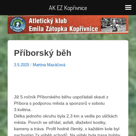
AK EZ Kopřivnice
Příborský běh
3.5.2025
/
Martina Mazáčová
Již 5.ročník Příborského běhu uspořádali skauti z
Příbora s podporou města a sponzorů v sobotu
3.května.
Délka jednoho okruhu byla 2,3 km a vedla po uličkách
města. Povrch se střídal, asfalt, dlažební kostky,
kameny a tráva. Profil hodně členitý, v každém kole byl
nachystán 2x výběh schodů. Na výběr byla trasa hobby