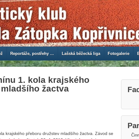
ež
Reportáže, postřehy …
Lašská běžecká liga
Fotogalerie
ínu 1. kola krajského
 mladšího žactva
Fa
Par
ola krajského přeboru družstev mladšího žactva. Závod se
Činn