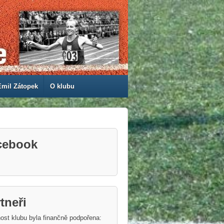
Emil Zátopek
O klubu
cebook
tneři
ost klubu byla finančně podpořena: