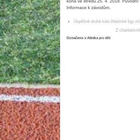
koná ve středu 25. 4. 2018. Původní t
Informace k závodům.
‹
Úspěšné druhé kolo Atletické ligy mi
Z charitativn
Označeno v
Atletika pro děti