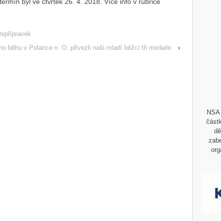
ermín byl ve čtvrtek 26. 4. 2018. Více info v rubrice
nipřípravek
ího běhu v Polance n. O. přivezli naši mladí běžci tři medaile
›
NSA 
částk
dě
zabe
org