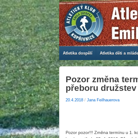
Atletika dospělí
Atletika děti a mlád
Pozor změna term
přeboru družstev
20.4.2018
/
Jana Feilhauerova
Pozor pozor!!! Změna termínu u 1. k