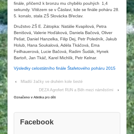
finále, přičemž k bronzu mu chybělo pouhých 1,4
sekundy. Vítězem se v Čáslavi, kde se finále poháru 28.
5. konalo, stala ZŠ Slovácka Břeclav.
Družstvo ZŠ E. Zátopka: Natálie Kvapilová, Petra
Benišová, Valerie Hoďáková, Daniela Bačová, Oliver
Pešat, Daniel Hanzelka, Filip Dej, Petr Poledník, Jakub
Holub, Hana Soukalová, Adéla Tkáčová, Ema
Feilhauerová, Lucie Bačová, Radim Šudák, Hynek
Bartoň, Jan Tkáč, Karel Michlík, Petr Kelnar.
Výsledky celostátního finále Štafetového poháru 2015
‹
Mladší žačky ve druhém kole šesté
DEZA Agrofert RUN a Běh mezi náměstími
›
Označeno v
Atletika pro děti
Facebook