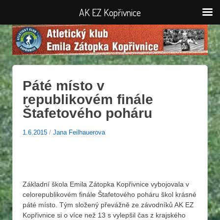
AK EZ Kopřivnice
Páté místo v
republikovém finále
Štafetového poháru
1.6.2015
/
Jana Feilhauerova
Základní škola Emila Zátopka Kopřivnice vybojovala v
celorepublikovém finále Štafetového poháru škol krásné
páté místo. Tým složený převážně ze závodníků AK EZ
Kopřivnice si o více než 13 s vylepšil čas z krajského