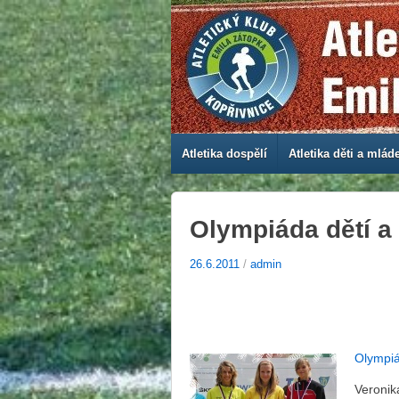
Atletika dospělí
Atletika děti a mlád
Olympiáda dětí 
26.6.2011
/
admin
Olympiá
Veronik