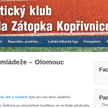
ež
Reportáže, postřehy …
Lašská běžecká liga
Fotogalerie
a mládeže – Olomouc
Fa
Par
da dětí a mládeže
byla pro nás letos úspěšná.
Činn
a Šádková po nevydařené kvalifikaci se ve finále předvedla