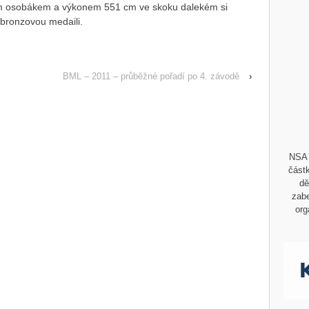
m osobákem a výkonem 551 cm ve skoku dalekém si
a bronzovou medaili.
BML – 2011 – průběžné pořadí po 4. závodě
›
NSA 
částk
dě
zabe
org