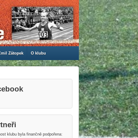
Emil Zátopek
O klubu
cebook
tneři
ost klubu byla finančně podpořena: