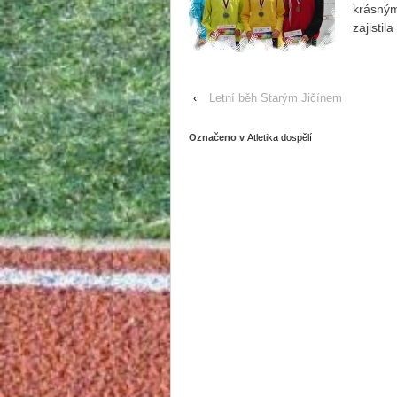
krásný
zajistil
‹
Letní běh Starým Jičínem
Označeno v
Atletika dospělí