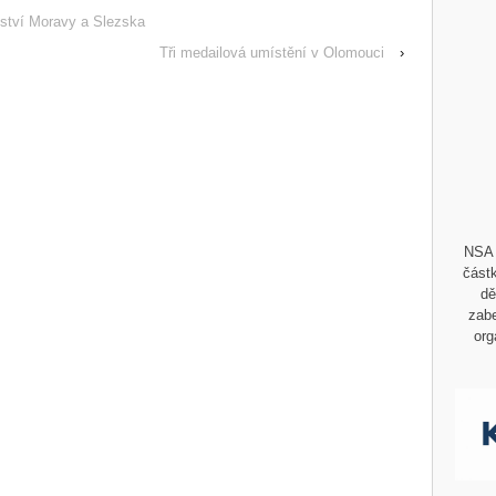
vství Moravy a Slezska
Tři medailová umístění v Olomouci
›
NSA 
částk
dě
zabe
org