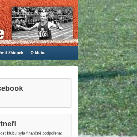
Emil Zátopek
O klubu
cebook
tneři
ost klubu byla finančně podpořena: