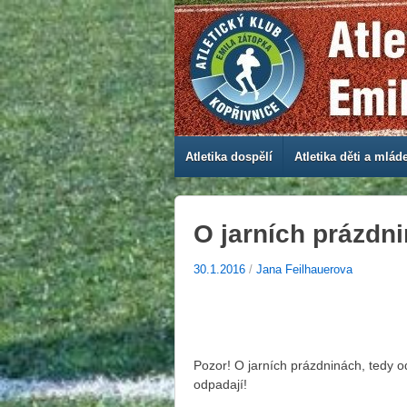
Atletika dospělí
Atletika děti a mlád
O jarních prázdni
30.1.2016
/
Jana Feilhauerova
Pozor! O jarních prázdninách, tedy o
odpadají!