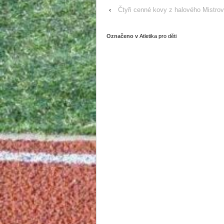
‹
Čtyři cenné kovy z halového Mistro
Označeno v
Atletika pro děti