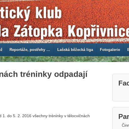
ež
Reportáže, postřehy …
Lašská běžecká liga
Fotogalerie
nách tréninky odpadají
Fa
Par
d 1. do 5. 2. 2016 všechny tréninky v tělocvičnách
Činn