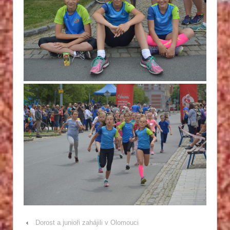
‹
Dorost a junioři zahájili v Olomouci