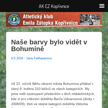
AK EZ Kopřivnice
Naše barvy bylo vidět v
Bohumíně
9.5.2018
/
Jana Feilhauerova
Už 22. ročník Běhu ulicemi města Bohumína přilákal v
úterý 8. května 310 běžců ve všech kategoriích. My
jsme měli zastoupení především v těch mládežnických,
kde si pro vítězství doběhla Barča Udvarosová (dívky r.
2008/09), třetí ve stejné kategorii doběhla Viktorka