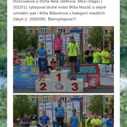
Rozsívalová a čtvrtá Nela Štefková. Mezi chlapci r.
2010/11 vybojoval druhé místo Míša Mazáč a stejné
umístění pak i Míša Bělunková v kategorii mladších
žákyň (r. 2005/06). Blahopřejeme!!!