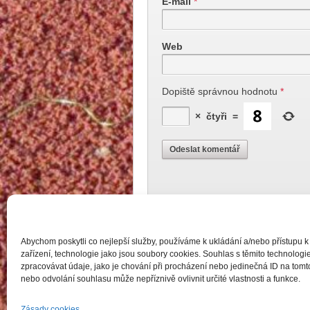
E-mail
*
Web
Dopiště správnou hodnotu
*
×
čtyři
=
Tato stránka používá Akismet k ome
zpracováváme.
.
Abychom poskytli co nejlepší služby, používáme k ukládání a/nebo přístupu k
zařízení, technologie jako jsou soubory cookies. Souhlas s těmito technolo
zpracovávat údaje, jako je chování při procházení nebo jedinečná ID na to
nebo odvolání souhlasu může nepříznivě ovlivnit určité vlastnosti a funkce.
Zásady cookies