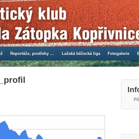
ež
Reportáže, postřehy …
Lašská běžecká liga
Fotogalerie
profil
In
Pů