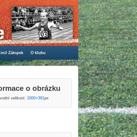
Emil Zátopek
O klubu
formace o obrázku
vodní velikost:
1000×391
px