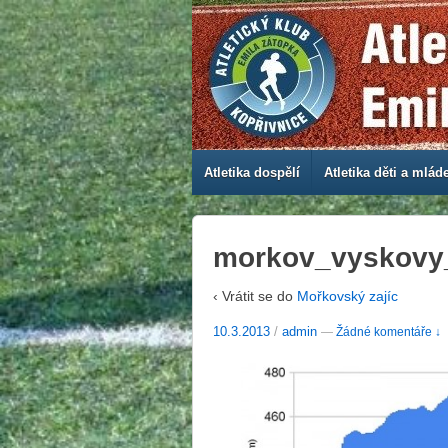
Atletika dospělí
Atletika děti a mlád
morkov_vyskovy_
‹ Vrátit se do
Mořkovský zajíc
10.3.2013
/
admin
—
Žádné komentáře ↓