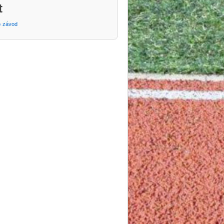
t
p
závod