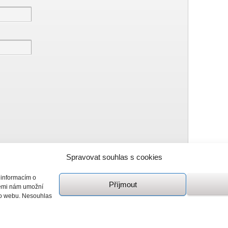
Spravovat souhlas s cookies
zení spamu.
Podívejte se, jak vaše data z komentářů
 informacím o
Příjmout
giemi nám umožní
mto webu. Nesouhlas