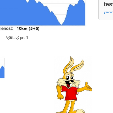
tes
lysacu
Výškový profil