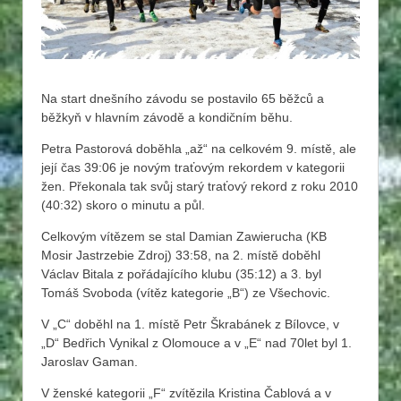
Na start dnešního závodu se postavilo 65 běžců a
běžkyň v hlavním závodě a kondičním běhu.
Petra Pastorová doběhla „až“ na celkovém 9. místě, ale
její čas 39:06 je novým traťovým rekordem v kategorii
žen. Překonala tak svůj starý traťový rekord z roku 2010
(40:32) skoro o minutu a půl.
Celkovým vítězem se stal Damian Zawierucha (KB
Mosir Jastrzebie Zdroj) 33:58, na 2. místě doběhl
Václav Bitala z pořádajícího klubu (35:12) a 3. byl
Tomáš Svoboda (vítěz kategorie „B“) ze Všechovic.
V „C“ doběhl na 1. místě Petr Škrabánek z Bílovce, v
„D“ Bedřich Vynikal z Olomouce a v „E“ nad 70let byl 1.
Jaroslav Gaman.
V ženské kategorii „F“ zvítězila Kristina Čablová a v