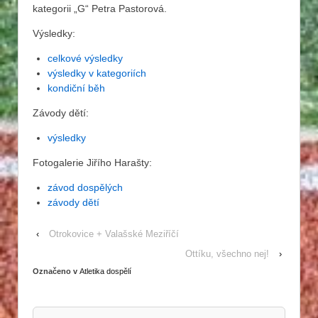
kategorii „G“ Petra Pastorová.
Výsledky:
celkové výsledky
výsledky v kategoriích
kondiční běh
Závody dětí:
výsledky
Fotogalerie Jiřího Harašty:
závod dospělých
závody dětí
‹
Otrokovice + Valašské Meziříčí
Ottíku, všechno nej!
›
Označeno v
Atletika dospělí