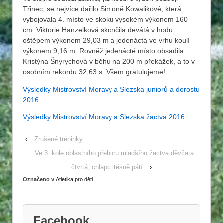
Třinec, se nejvíce dařilo Simoně Kowalikové, která
vybojovala 4. místo ve skoku vysokém výkonem 160
cm. Viktorie Hanzelková skončila devátá v hodu
oštěpem výkonem 29,03 m a jedenáctá ve vrhu koulí
výkonem 9,16 m. Rovněž jedenácté místo obsadila
Kristýna Šnyrychová v běhu na 200 m překážek, a to v
osobním rekordu 32,63 s. Všem gratulujeme!
Výsledky Mistrovství Moravy a Slezska juniorů a dorostu
2016
Výsledky Mistrovství Moravy a Slezska žactva 2016
‹
Zrušené tréninky
Ve 3. kole oblastního přeboru mladšího žactva děvčata
čtvrtá, chlapci těsně pátí
›
Označeno v
Atletika pro děti
Facebook