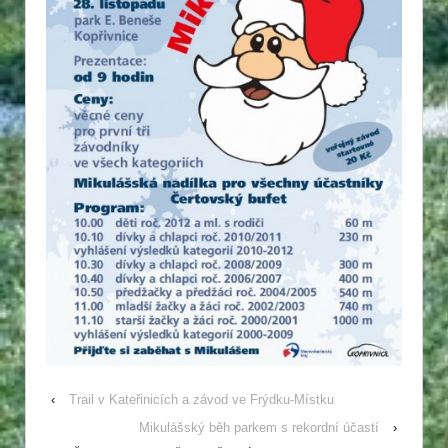
‹
Trail v Kateřinicích a závod ve Frýdku-Místku
Mikulášský běh parkem s rekordní účastí
›