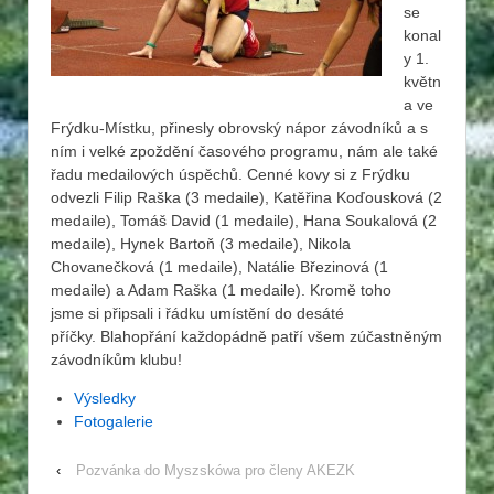
se
konal
y 1.
květn
a ve
Frýdku-Místku, přinesly obrovský nápor závodníků a s
ním i velké zpoždění časového programu, nám ale také
řadu medailových úspěchů. Cenné kovy si z Frýdku
odvezli Filip Raška (3 medaile), Katěřina Koďousková (2
medaile), Tomáš David (1 medaile), Hana Soukalová (2
medaile), Hynek Bartoň (3 medaile), Nikola
Chovanečková (1 medaile), Natálie Březinová (1
medaile) a Adam Raška (1 medaile). Kromě toho
jsme si připsali i řádku umístění do desáté
příčky. Blahopřání každopádně patří všem zúčastněným
závodníkům klubu!
Výsledky
Fotogalerie
‹
Pozvánka do Myszskówa pro členy AKEZK