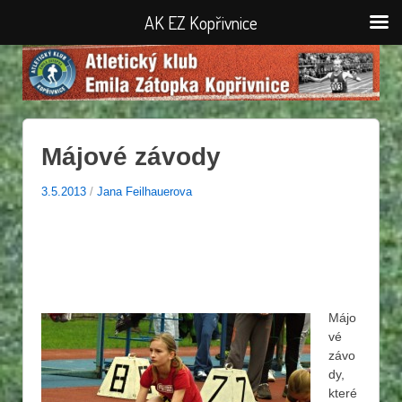
AK EZ Kopřivnice
Májové závody
3.5.2013
/
Jana Feilhauerova
Májo
vé
závo
dy,
které