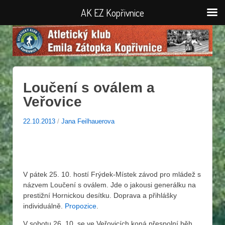
AK EZ Kopřivnice
Loučení s oválem a
Veřovice
22.10.2013
/
Jana Feilhauerova
V pátek 25. 10. hostí Frýdek-Místek závod pro mládež s
názvem Loučení s oválem. Jde o jakousi generálku na
prestižní Hornickou desítku. Doprava a přihlášky
individuálně.
Propozice
.
V sobotu 26. 10. se ve Veřovicích koná přespolní běh