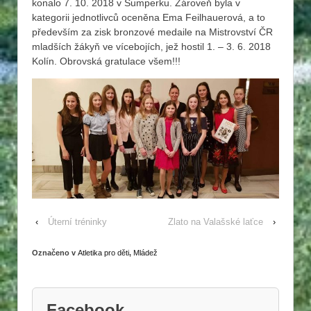
konalo 7. 10. 2018 v Šumperku. Zároveň byla v
kategorii jednotlivců oceněna Ema Feilhauerová, a to
především za zisk bronzové medaile na Mistrovství ČR
mladších žákyň ve vícebojích, jež hostil 1. – 3. 6. 2018
Kolín. Obrovská gratulace všem!!!
‹
Úterní tréninky
Zlato na Valašské laťce
›
Označeno v
Atletika pro děti
,
Mládež
Facebook