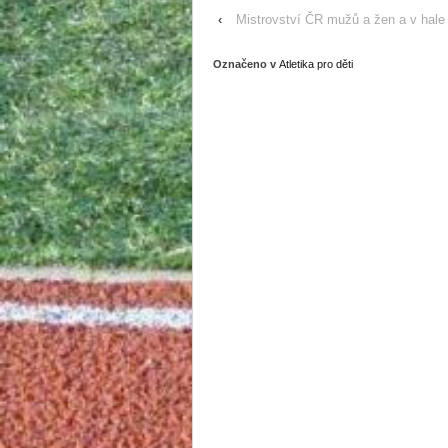
‹
Mistrovství ČR mužů a žen a v hale
Označeno v
Atletika pro děti