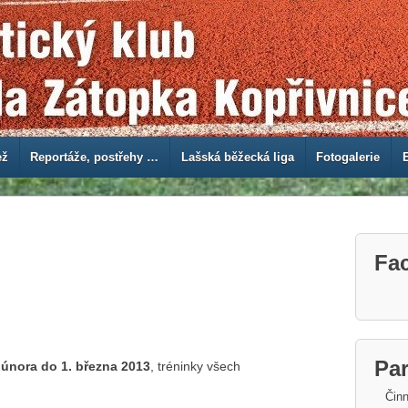
ež
Reportáže, postřehy …
Lašská běžecká liga
Fotogalerie
Fa
Par
 února do 1. března 2013
, tréninky všech
Činn