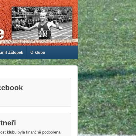
Emil Zátopek
O klubu
cebook
tneři
ost klubu byla finančně podpořena: