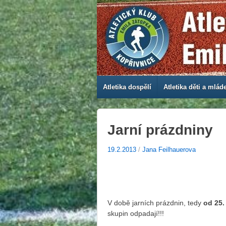
Atletika dospělí
Atletika děti a mlád
Jarní prázdniny
19.2.2013
/
Jana Feilhauerova
V době jarních prázdnin, tedy
od 25.
skupin odpadají!!!