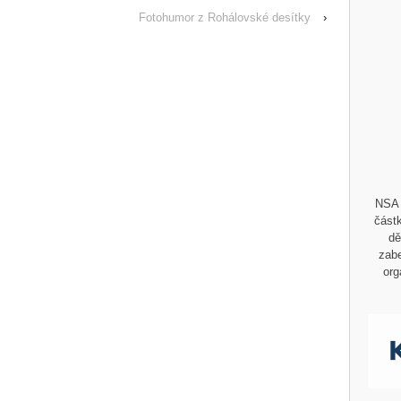
Fotohumor z Rohálovské desítky
›
NSA 
částk
dě
zabe
org